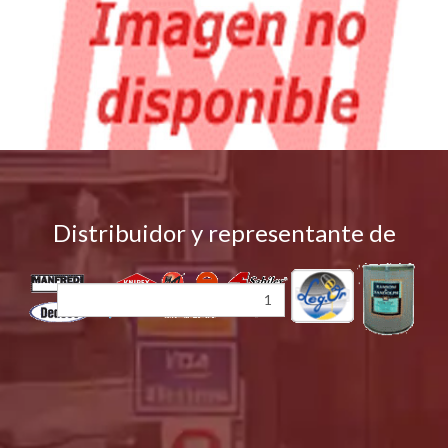
Distribuidor y representante de
SHAFA-PORTASIERRA-75mm-ECONOMICO - COD(4654-6420)
$ 13.144,23
por UNIDAD
* Precios y disponibilidad sujetos a cambios sin previo aviso.