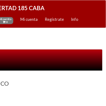
ERTAD 185 CABA
Mi cuenta
Regístrate
Info
Mi carrito
0
ICO