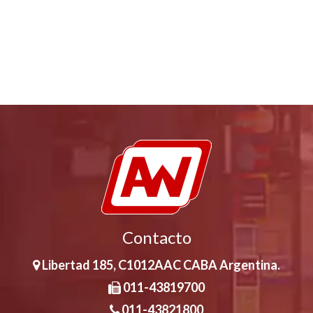
Contacto
Libertad 185, C1012AAC CABA Argentina.
Volver
011-43819700
011-43821800